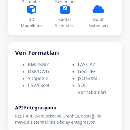
Sistemleri
Yazılımları
3D
Kantar
Bulut
Modelleme
Sistemleri
Sistemleri
Veri Formatları
KML/KMZ
LAS/LAZ
DXF/DWG
GeoTIFF
Shapefile
JSON/XML
CSV/Excel
SQL
Veritabanları
API Entegrasyonu
REST API, WebSocket ve GraphQL desteği ile
mevcut sistemlerinizle kolay entegrasyon