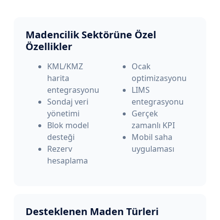
Madencilik Sektörüne Özel
Özellikler
KML/KMZ
Ocak
harita
optimizasyonu
entegrasyonu
LIMS
Sondaj veri
entegrasyonu
yönetimi
Gerçek
Blok model
zamanlı KPI
desteği
Mobil saha
Rezerv
uygulaması
hesaplama
Desteklenen Maden Türleri