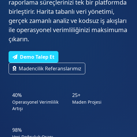
raporlama süreçlerinizi tek bir platformda
birleştirir. Harita tabanlı veri yönetimi,
gerçek zamanlı analiz ve kodsuz iş akışları
ile operasyonel verimliliğinizi maksimuma
çıkarın.
Demo Talep Et
Madencilik Referanslarımız
40
%
25
+
Operasyonel Verimlilik
Maden Projesi
Artışı
98
%
Veri Doğruluk Oranı