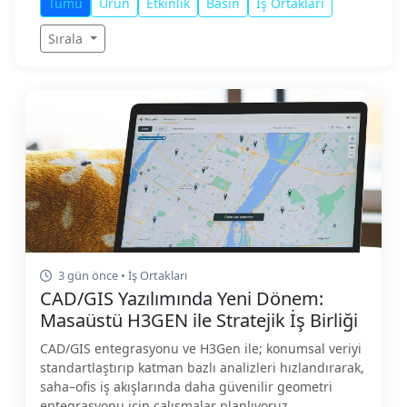
Tümü
Ürün
Etkinlik
Basın
İş Ortakları
Sırala
3 gün önce • İş Ortakları
CAD/GIS Yazılımında Yeni Dönem:
Masaüstü H3GEN ile Stratejik İş Birliği
CAD/GIS entegrasyonu ve H3Gen ile; konumsal veriyi
standartlaştırıp katman bazlı analizleri hızlandırarak,
saha–ofis iş akışlarında daha güvenilir geometri
entegrasyonu için çalışmalar planlıyoruz.