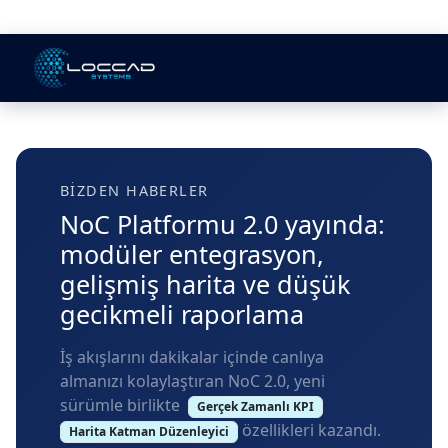
BIZDEN HABERLER
NoC Platformu 2.0 yayında:
modüler entegrasyon,
gelişmiş harita ve düşük
gecikmeli raporlama
İş akışlarını dakikalar içinde canlıya
almanızı kolaylaştıran NoC 2.0, yeni
sürümle birlikte
Gerçek Zamanlı KPI
özellikleri kazandı.
Harita Katman Düzenleyici