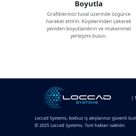
Boyutla
Grafiklerinizi tuval üzerinde özgürce
hareket ettirin. Köşelerinden çekerek
yeniden boyutlandırın ve mükemmel
yerleşimi bulun.
| 
Loccad Systems, kodsuz iş akışlarınızı güvenli bul
© 2025 Loccad Systems. Tüm hakları saklıdır.