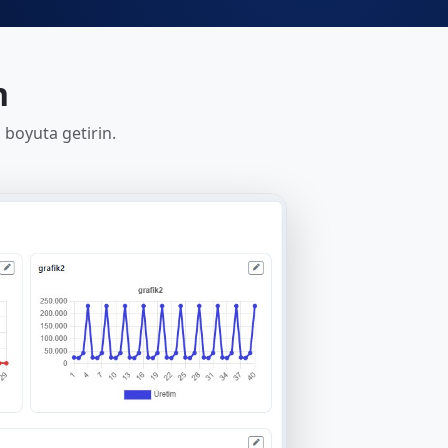
n
z boyuta getirin.