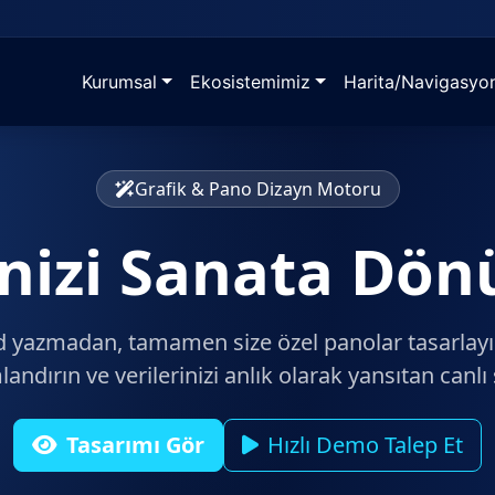
Kurumsal
Ekosistemimiz
Harita/Navigasyo
Grafik & Pano Dizayn Motoru
inizi Sanata Dö
 yazmadan, tamamen size özel panolar tasarlayın
ndırın ve verilerinizi anlık olarak yansıtan canlı 
Tasarımı Gör
Hızlı Demo Talep Et