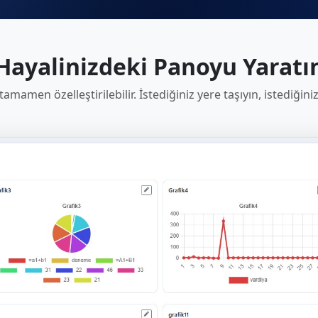
Hayalinizdeki Panoyu Yaratı
amamen özelleştirilebilir. İstediğiniz yere taşıyın, istediğini